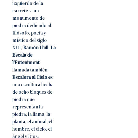
izquierdo de la
carretera un
monumento de
piedra dedicado al
filósofo, poeta y
místico del siglo
XIII,
Ramón Llull
.
La
Escala de
l’Enteniment
llamada también
Escalera al Cielo e
s
una escultura hecha
de ocho bloques de
piedra que
representan la
piedra, la llama, la
planta, el animal, el
hombre, el cielo, el
ángel y Dios.