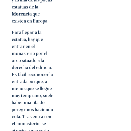
y es una de las pocas
estatuas de
la
Moreneta
que
existen en Europa.
Para llegar a la
estatua, hay que
entrar en el
monasterio por el
arco situado a la
derecha del edificio.
Es fácil reconocer la
entrada porque, a
menos que se llegue
muy temprano, suele
haber una fila de
peregrinos haciendo
cola. Tras entrar en
el monasterio, se
atraviesa una serie