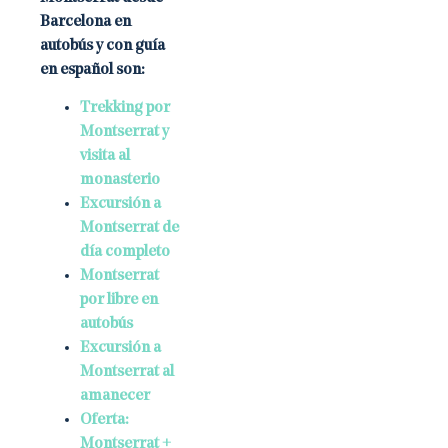
Barcelona en
autobús y con guía
en español son:
Trekking por
Montserrat y
visita al
monasterio
Excursión a
Montserrat de
día completo
Montserrat
por libre en
autobús
Excursión a
Montserrat al
amanecer
Oferta:
Montserrat +