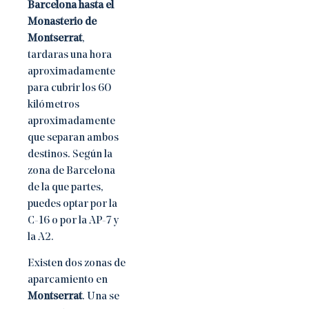
Barcelona hasta el
Monasterio de
Montserrat
,
tardaras una hora
aproximadamente
para cubrir los 60
kilómetros
aproximadamente
que separan ambos
destinos. Según la
zona de Barcelona
de la que partes,
puedes optar por la
C-16 o por la AP-7 y
la A2.
Existen dos zonas de
aparcamiento en
Montserrat
. Una se