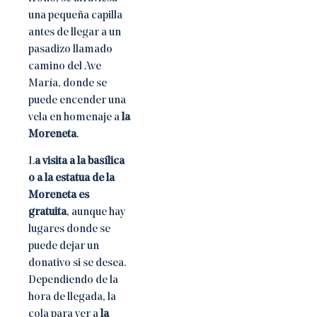
una pequeña capilla
antes de llegar a un
pasadizo llamado
camino del Ave
María, donde se
puede encender una
vela en homenaje a
la
Moreneta
.
L
a visita a la basílica
o a la estatua de la
Moreneta es
gratuita
, aunque hay
lugares donde se
puede dejar un
donativo si se desea.
Dependiendo de la
hora de llegada, la
cola para ver a
la