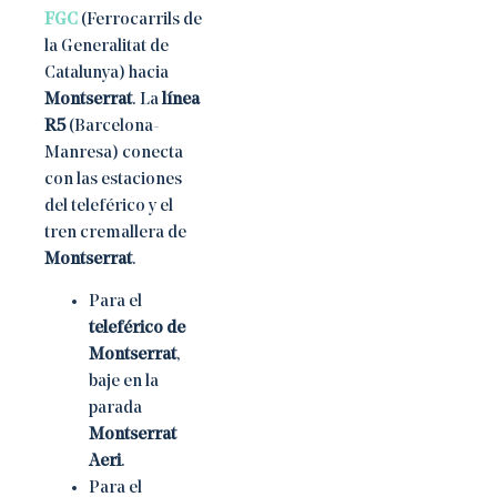
FGC
(Ferrocarrils de
la Generalitat de
Catalunya) hacia
Montserrat
. La
línea
R5
(Barcelona-
Manresa) conecta
con las estaciones
del teleférico y el
tren cremallera de
Montserrat
.
Para el
teleférico de
Montserrat
,
baje en la
parada
Montserrat
Aeri
.
Para el