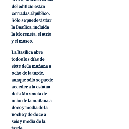
activo,
muchas zonas
del edificio están
cerradas al público.
Sólo se puede visitar
la Basílica, incluida
la Moreneta, el atrio
y el museo
.
La Basílica abre
todos los días de
siete de la mañana a
ocho de la tarde,
aunque sólo se puede
acceder a la estatua
de la Moreneta de
ocho de la mañana a
doce y media de la
noche y de doce a
seis y media de la
tarde.