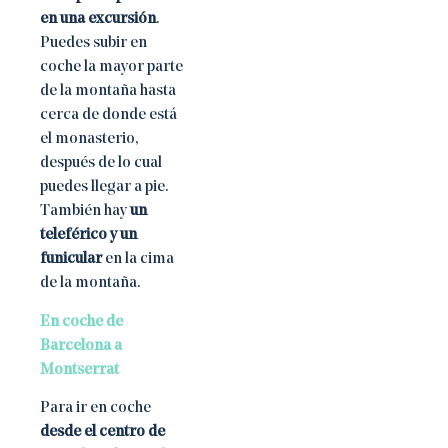
en una excursión
.
Puedes subir en
coche la mayor parte
de la montaña hasta
cerca de donde está
el monasterio,
después de lo cual
puedes llegar a pie.
También hay
un
teleférico y un
funicular
en la cima
de la montaña.
En coche de
Barcelona a
Montserrat
Para ir en coche
desde el centro de