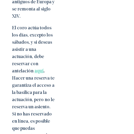
antiguos de Europa y
se remonta al siglo
XIV.
El coro actúa todos
los días, excepto los
sábados, y si deseas
asistir a una
actuación, debe
reservar con
antelación
aquí
.
Hacer una reserva te
garantiza el acceso a
la basílica para la
actuación, pero no le
reserva un asiento.
Si no has reservado
en línea, es posible
que puedas