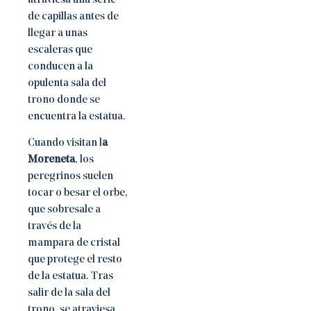
de capillas antes de
llegar a unas
escaleras que
conducen a la
opulenta sala del
trono donde se
encuentra la estatua.
Cuando visitan l
a
Moreneta
, los
peregrinos suelen
tocar o besar el orbe,
que sobresale a
través de la
mampara de cristal
que protege el resto
de la estatua. Tras
salir de la sala del
trono, se atraviesa