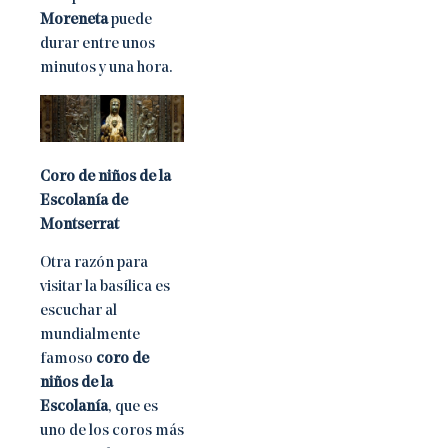
Moreneta
puede
durar entre unos
minutos y una hora.
Coro de niños de la
Escolanía de
Montserrat
Otra razón para
visitar la basílica es
escuchar al
mundialmente
famoso
coro de
niños de la
Escolanía
, que es
uno de los coros más