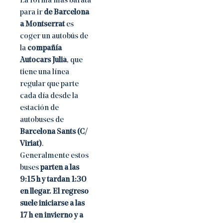
La forma más barata
para ir
de Barcelona
a Montserrat
es
coger un autobús de
la
compañía
Autocars Julià
, que
tiene una línea
regular que parte
cada día desde la
estación de
autobuses de
Barcelona Sants (C/
Viriat)
.
Generalmente estos
buses
parten a las
9:15 h y tardan 1:30
en llegar. El regreso
suele iniciarse a las
17 h en invierno y a