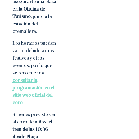
asegurarte una plaza
en
la Oficina de
Turismo
, junto a la
estación del
cremallera.
Los horarios pueden
variar debido a días
festivos y otros
eventos, por lo que
se recomienda
consultar la
programación en el
sitio web oficial del
coro
.
Si tienes previsto ver
al coro de niños,
el
tren de las 10:36
desde Plaça