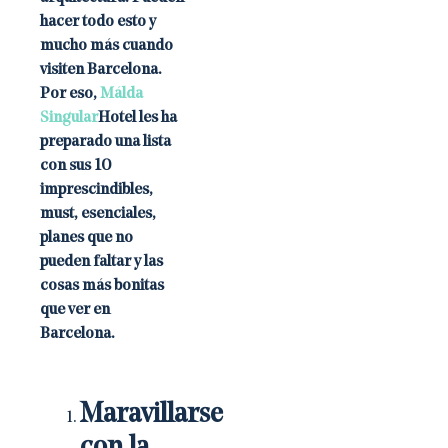
hacer todo esto y
mucho más cuando
visiten Barcelona.
Por eso,
Málda
Singular
Hotel
les ha
preparado una lista
con sus 10
imprescindibles,
must, esenciales,
planes que no
pueden faltar y las
cosas más bonitas
que ver en
Barcelona.
Maravillarse
con la