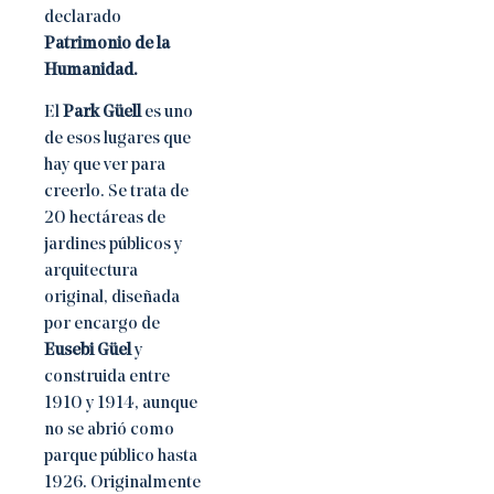
declarado
Patrimonio de la
Humanidad.
El
Park Güell
es uno
de esos lugares que
hay que ver para
creerlo. Se trata de
20 hectáreas de
jardines públicos y
arquitectura
original, diseñada
por encargo de
Eusebi Güel
y
construida entre
1910 y 1914, aunque
no se abrió como
parque público hasta
1926. Originalmente