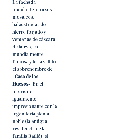
La fachada
ondulante, con sus
mosaicos,
balaustradas de
hierro forjado y
ventanas de cáscara
de huevo, es
mundialmente
famosa y le ha valido
el sobrenombre de
«
Casa de los
Huesos
«. En el
interior es
igualmente
impresionante con la
legendaria planta
noble (la antigua
residencia de la
familia Batlló), el