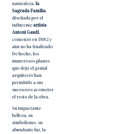
naturaleza,
la
Sagrada Familia
,
diseñada por el
influyente
artista
Antoni Gaudí
,
comenzó en 1882 y
aún no ha finalizado.
De hecho, los
numerosos planos
que dejó el genial
arquitecto han
permitido a sus
sucesores acometer
el resto de la obra.
Su impactante
belleza, su
simbolismo, su
abundante luz, la