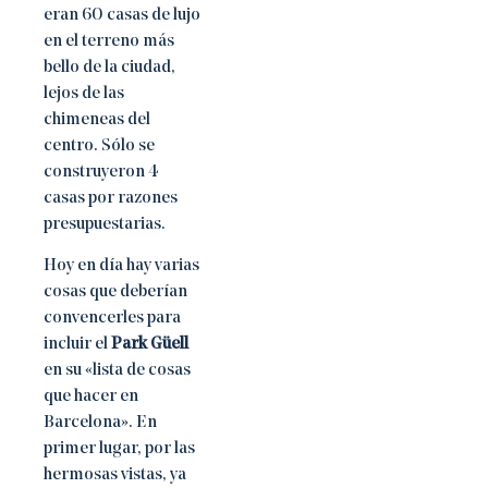
eran 60 casas de lujo
en el terreno más
bello de la ciudad,
lejos de las
chimeneas del
centro. Sólo se
construyeron 4
casas por razones
presupuestarias.
Hoy en día hay varias
cosas que deberían
convencerles para
incluir el
Park Güell
en su «lista de cosas
que hacer en
Barcelona». En
primer lugar, por las
hermosas vistas, ya