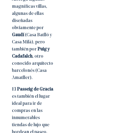
magníficas villas,
algunas de ellas
diseñadas
obviamente por
Gaudí
(Casa Batlló y
Casa Milà), pero
también por
Puig y
Cadafalch
, otro
conocido arquitecto
barcelonés (Casa
Amatller).
El
Passeig de Gràcia
es también el lugar
ideal para ir de
compras en las
innumerables
tiendas de lujo que
bordean el paseo,