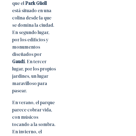
que el
Park Güell
está situado en una
colina desde la que
se domina la ciudad.
En segundo lugar,
por los edificios y
monumentos
diseñados por
Gaudí
. En tercer
lugar, por los propios
jardines, un lugar
maravilloso para
pasear.
En verano, el parque
parece cobrar vida,
con músicos
tocando a la sombra.
En invierno, el