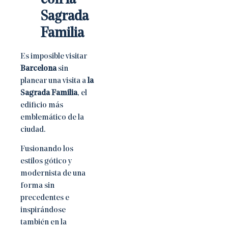
Sagrada
Familia
Es imposible visitar
Barcelona
sin
planear una visita a
la
Sagrada Familia
, el
edificio más
emblemático de la
ciudad.
Fusionando los
estilos gótico y
modernista de una
forma sin
precedentes e
inspirándose
también en la