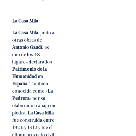
La Casa Milà
La Casa Milà
, junto a
otras obras de
Antonio Gaudí
, es
uno de los 48
lugares declarados
Patrimonio de la
Humanidad en
España
. También
conocida como «
La
Pedrera
» por su
elaborado trabajo en
piedra,
La Casa Milà
fue construida entre
1906 y 1912 y fue el
último proyecto civil