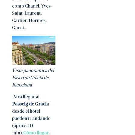
como Chanel, Yves-
Saint-Laurent,
Cartier, Hermès,
Gucci…
Vista panorámica del
Paseo de Gràcia de
Barcelona
Para llegar al
Passeig de Gràcia
desde el hotel
pueden ir andando
(aprox. 10
min).
Cómo llegar
.