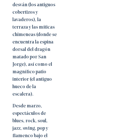
desván (los antiguos
cobertizos y
lavaderos), la
terraza y las míticas
chimeneas (donde se
encuentra la espina
dorsal del dragón
matado por San
Jorge), así como el
magnífico patio
interior (el antiguo
hueco de la
escalera).
Desde marzo,
espectáculos de
blues, rock, soul,
jazz, swing, pop y
flamenco bajo el