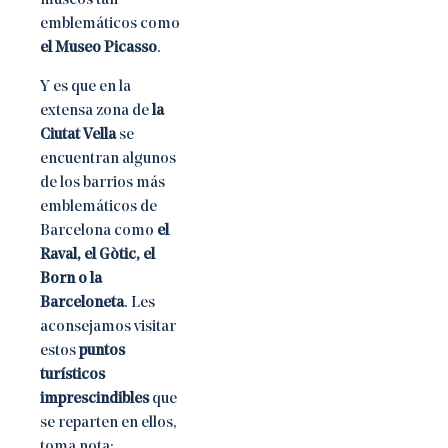
museos tan
emblemáticos como
el Museo Picasso
.
Y es que en la
extensa zona de
la
Ciutat Vella
se
encuentran algunos
de los barrios más
emblemáticos de
Barcelona como
el
Raval, el Gòtic, el
Born o la
Barceloneta
. Les
aconsejamos visitar
estos
puntos
turísticos
imprescindibles
que
se reparten en ellos,
toma nota: